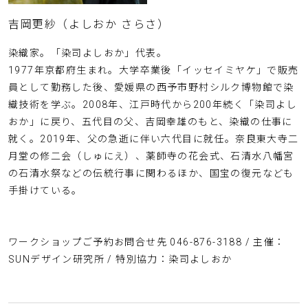
吉岡更紗（よしおか さらさ）
染織家。「染司よしおか」代表。
1977年京都府生まれ。大学卒業後「イッセイミヤケ」で販売
員として勤務した後、愛媛県の西予市野村シルク博物館で染
織技術を学ぶ。2008年、江戸時代から200年続く「染司よし
おか」に戻り、五代目の父、吉岡幸雄のもと、染織の仕事に
就く。2019年、父の急逝に伴い六代目に就任。奈良東大寺二
月堂の修二会（しゅにえ）、薬師寺の花会式、石清水八幡宮
の石清水祭などの伝統行事に関わるほか、国宝の復元なども
手掛けている。
ワークショップご予約お問合せ先 046-876-3188 / 主催：
SUNデザイン研究所 / 特別協力：染司よしおか