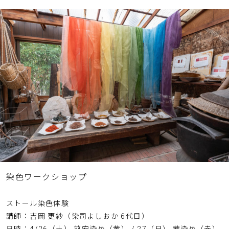
染色ワークショップ
ストール染色体験
講師：吉岡 更紗（染司よしおか 6代目）
日時：4/26（土） 苅安染め（黄） / 27（日） 茜染め（赤）