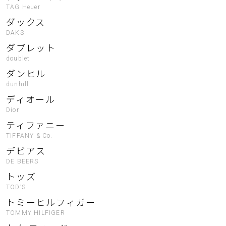
TAG Heuer
ダックス
DAKS
ダブレット
doublet
ダンヒル
dunhill
ディオール
Dior
ティファニー
TIFFANY & Co.
デビアス
DE BEERS
トッズ
TOD’S
トミーヒルフィガー
TOMMY HILFIGER