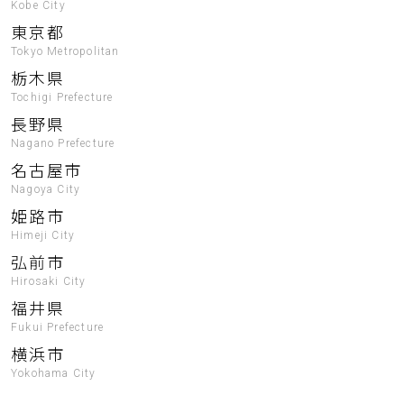
Kobe City
東京都
Tokyo Metropolitan
栃木県
Tochigi Prefecture
長野県
Nagano Prefecture
名古屋市
Nagoya City
姫路市
Himeji City
弘前市
Hirosaki City
福井県
Fukui Prefecture
横浜市
Yokohama City