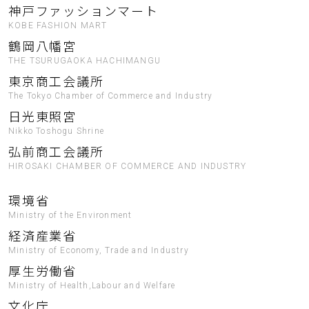
神戸ファッションマート
KOBE FASHION MART
鶴岡八幡宮
THE TSURUGAOKA HACHIMANGU
東京商工会議所
The Tokyo Chamber of Commerce and Industry
日光東照宮
Nikko Toshogu Shrine
弘前商工会議所
HIROSAKI CHAMBER OF COMMERCE AND INDUSTRY
環境省
Ministry of the Environment
経済産業省
Ministry of Economy, Trade and Industry
厚生労働省
Ministry of Health,Labour and Welfare
文化庁