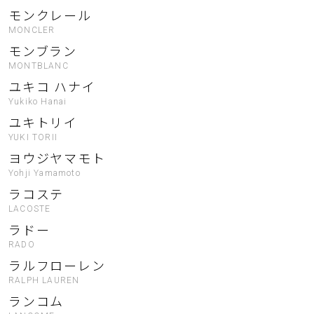
モンクレール
MONCLER
モンブラン
MONTBLANC
ユキコ ハナイ
Yukiko Hanai
ユキトリイ
YUKI TORII
ヨウジヤマモト
Yohji Yamamoto
ラコステ
LACOSTE
ラドー
RADO
ラルフローレン
RALPH LAUREN
ランコム