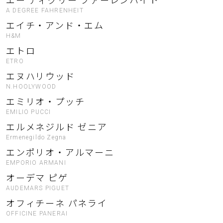
エー ディグリー ファーレンハイト
A DEGREE FAHRENHEIT
エイチ・アンド・エム
H&M
エトロ
ETRO
エヌハリウッド
N.HOOLYWOOD
エミリオ・プッチ
EMILIO PUCCI
エルメネジルド ゼニア
Ermenegildo Zegna
エンポリオ・アルマーニ
EMPORIO ARMANI
オーデマ ピゲ
AUDEMARS PIGUET
オフィチーネ パネライ
OFFICINE PANERAI