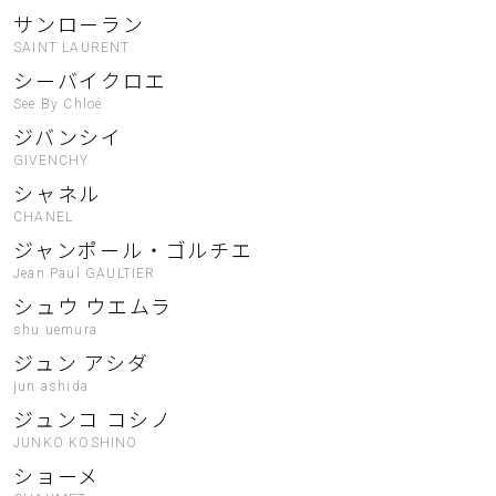
サンローラン
SAINT LAURENT
シーバイクロエ
See By Chloé
ジバンシイ
GIVENCHY
シャネル
CHANEL
ジャンポール・ゴルチエ
Jean Paul GAULTIER
シュウ ウエムラ
shu uemura
ジュン アシダ
jun ashida
ジュンコ コシノ
JUNKO KOSHINO
ショーメ